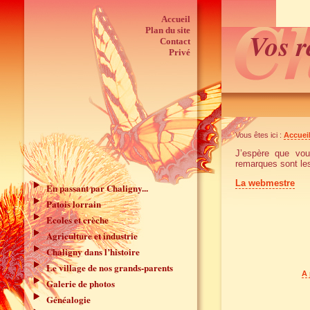
Accueil
Plan du site
Vos 
Contact
Privé
Vous êtes ici :
Accuei
J’espère que vou
remarques sont les
La webmestre
En passant par Chaligny...
Patois lorrain
Ecoles et crèche
Agriculture et industrie
Chaligny dans l’histoire
Le village de nos grands-parents
A 
Galerie de photos
Généalogie