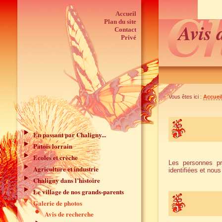
Accueil
Plan du site
Avis 
Contact
Privé
Vous êtes ici :
Accuei
En passant par Chaligny...
Patois lorrain
Ecoles et crèche
Les personnes pr
Agriculture et industrie
identifiées et nou
Chaligny dans l’histoire
Le village de nos grands-parents
Galerie de photos
Avis de recherche