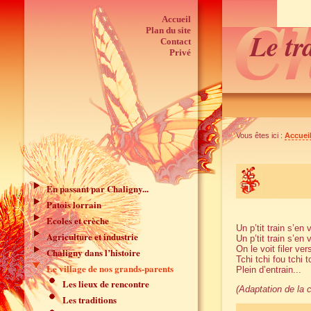
Accueil
Plan du site
Le tr
Contact
Privé
Vous êtes ici :
Accuei
En passant par Chaligny...
Patois lorrain
Ecoles et crèche
Un p’tit train s’en
Agriculture et industrie
Un p’tit train s’en
On le voit filer v
Chaligny dans l’histoire
Tchi tchi fou tchi t
Le village de nos grands-parents
Plein d’entrain...
Les lieux de rencontre
(Adaptation de la
Les traditions