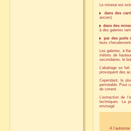
Le minerai est extr
dans des carri
ancien)
dans des mines
à des galeries ram
par des puits 
leurs chevalements
Les galeries, à fla
mètres de hauteur
secondaires, le bo
L’abattage se fait
provoquent des ac
Cependant, la pl
perméable. Pour ce
de ciment.
L’extraction de l
techniques. La po
envisagé
A l’automne 