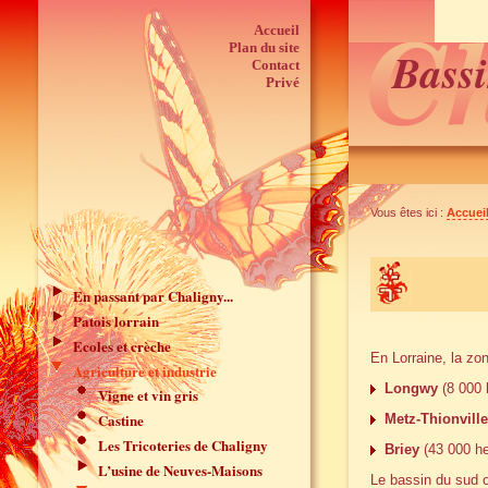
Accueil
Plan du site
Bassi
Contact
Privé
Vous êtes ici :
Accuei
En passant par Chaligny...
Patois lorrain
Ecoles et crèche
En Lorraine, la zon
Agriculture et industrie
Longwy
(8 000 
Vigne et vin gris
Castine
Metz-Thionville
Les Tricoteries de Chaligny
Briey
(43 000 he
L’usine de Neuves-Maisons
Le bassin du sud 