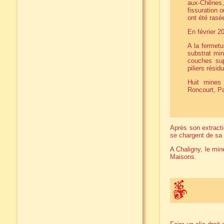
aux-Chênes,
fissuration 
ont été rasé
En février 
A la fermetu
substrat min
couches sup
piliers résid
Huit mines 
Roncourt, Pa
Après son extracti
se chargent de sa t
A Chaligny, le mine
Maisons.