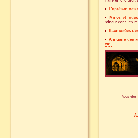
Faire un clic droit
L’après-mines 
Mines et indus
mineur dans les mi
Ecomusées des 
Annuaire des ac
etc.
Vous êtes i
A 