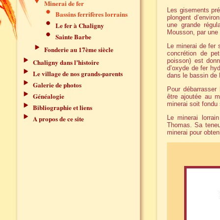
Minerai de fer
Les gisements pré
Bassins ferrifères lorrains
plongent d’enviro
Le fer à Chaligny
une grande régula
Mousson, par une z
Sainte Barbe
Le minerai de fer 
Fonderie au 17ème siècle
concrétion de pet
poisson) est don
Chaligny dans l’histoire
d’oxyde de fer hyd
Le village de nos grands-parents
dans le bassin de 
Galerie de photos
Pour débarrasser l
Généalogie
être ajoutée au m
minerai soit fondu
Bibliographie et liens
A propos de ce site
Le minerai lorra
Thomas. Sa teneur
minerai pour obteni