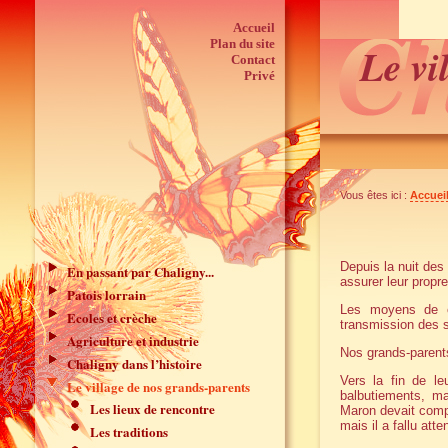
Accueil
Plan du site
Le vi
Contact
Privé
Vous êtes ici :
Accuei
Depuis la nuit de
En passant par Chaligny...
assurer leur propre
Patois lorrain
Les moyens de c
Ecoles et crèche
transmission des 
Agriculture et industrie
Nos grands-parents
Chaligny dans l’histoire
Vers la fin de le
Le village de nos grands-parents
balbutiements, ma
Les lieux de rencontre
Maron devait compte
mais il a fallu at
Les traditions