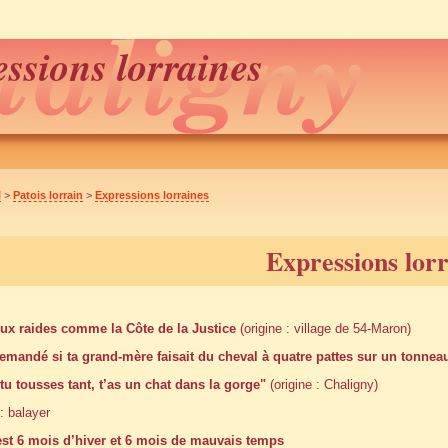
ssions lorraines
l
>
Patois lorrain
>
Expressions lorraines
Expressions lor
eux raides comme la Côte de la Justice
(origine : village de 54-Maron)
demandé si ta grand-mère faisait du cheval à quatre pattes sur un tonnea
tu tousses tant, t’as un chat dans la gorge"
(origine : Chaligny)
: balayer
est 6 mois d’hiver et 6 mois de mauvais temps