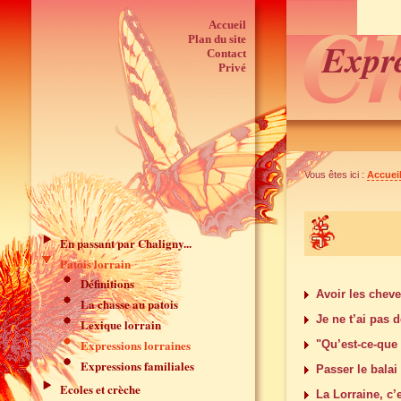
Accueil
Plan du site
Expre
Contact
Privé
Vous êtes ici :
Accuei
En passant par Chaligny...
Patois lorrain
Définitions
Avoir les chev
La chasse au patois
Je ne t’ai pas 
Lexique lorrain
Expressions lorraines
"Qu’est-ce-que 
Expressions familiales
Passer le balai
Ecoles et crèche
La Lorraine, c’