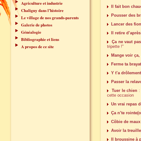
Agriculture et industrie
Il fait bon cha
Chaligny dans l’histoire
Pousser des br
Le village de nos grands-parents
Galerie de photos
Lancer des fio
Généalogie
Il retire d’aprè
Bibliographie et liens
Ça ne vaut pas 
A propos de ce site
tripette !"
Mange voir ça, 
Ferme ta brayat
Y t’a drôlement
Passer la relavo
Tuer le chien
: 
cette occasion
Un vrai repas d
Ça n’te rointe(
Côbie de maux 
Avoir la treuille
Il broussine à 