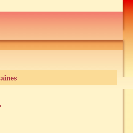
raines
u