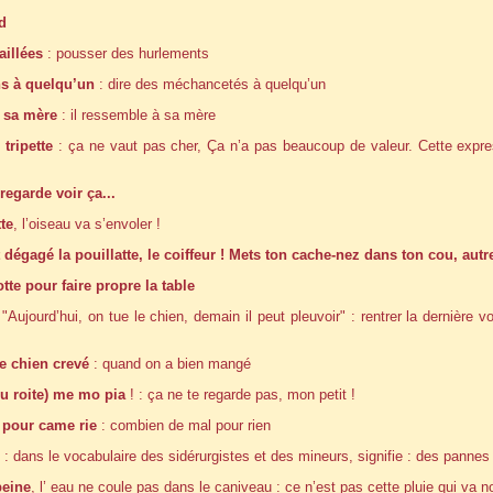
ud
aillées
: pousser des hurlements
ns à quelqu’un
: dire des méchancetés à quelqu’un
s sa mère
: il ressemble à sa mère
tripette
: ça ne vaut pas cher, Ça n’a pas beaucoup de valeur. Cette expres
regarde voir ça...
te
, l’oiseau va s’envoler !
 dégagé la pouillatte, le coiffeur ! Mets ton cache-nez dans ton cou, autre
tte pour faire propre la table
"Aujourd’hui, on tue le chien, demain il peut pleuvoir" : rentrer la dernière v
e chien crevé
: quand on a bien mangé
ou roite) me mo pia
! : ça ne te regarde pas, mon petit !
pour came rie
: combien de mal pour rien
: dans le vocabulaire des sidérurgistes et des mineurs, signifie : des pannes 
peine
, l’ eau ne coule pas dans le caniveau : ce n’est pas cette pluie qui va 