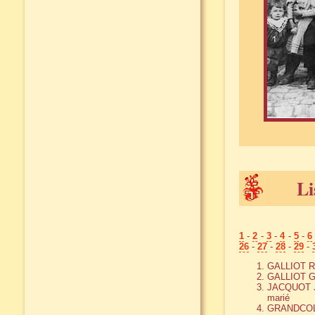
Li
1
-
2
-
3
-
4
-
5
-
6
26
-
27
-
28
-
29
-
GALLIOT Ro
GALLIOT Ger
JACQUOT Jul
marié
GRANDCOLAS