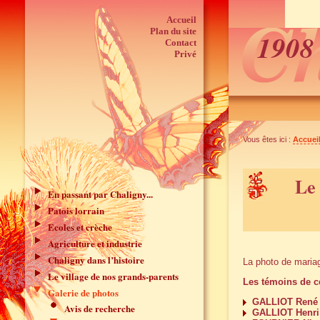
Accueil
Plan du site
1908 
Contact
Privé
Vous êtes ici :
Accuei
Le
En passant par Chaligny...
Patois lorrain
Ecoles et crèche
Agriculture et industrie
Chaligny dans l’histoire
La photo de mariag
Le village de nos grands-parents
Les témoins de ce
Galerie de photos
GALLIOT René 
Avis de recherche
GALLIOT Henri