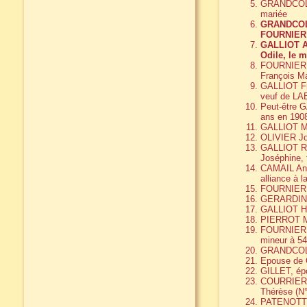
GRANDCOLAS 
mariée
GRANDCOLAS
FOURNIER 
GALLIOT Al
Odile, le m
FOURNIER A
François M
GALLIOT Fra
veuf de LA
Peut-être G
ans en 1908
GALLIOT Ma
OLIVIER Jos
GALLIOT Ren
Joséphine, 
CAMAIL Ann
alliance à l
FOURNIER Ni
GERARDIN M
GALLIOT He
PIERROT Ma
FOURNIER N
mineur à 54
GRANDCOLAS
Epouse de 
GILLET, ép
COURRIER M
Thérèse (N°
PATENOTTE 